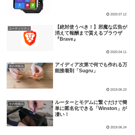
2020.07.12
【絶対使うべき！】邪魔な広告が
ユーティリティ
消えて報酬まで貰えるブラウザ
『Brave』
2020.04.11
アイディア次第で何でも作れる万
その他製品
能接着剤「Sugru」
2019.06.23
ルーターとモデムに繋ぐだけで簡
その他製品
単に匿名化できる「Winston」が
凄い！
2019.06.24