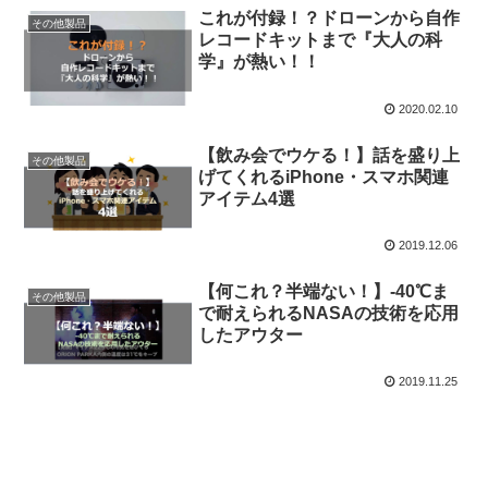
これが付録！？ドローンから自作
その他製品
レコードキットまで『大人の科
学』が熱い！！
2020.02.10
【飲み会でウケる！】話を盛り上
その他製品
げてくれるiPhone・スマホ関連
アイテム4選
2019.12.06
【何これ？半端ない！】-40℃ま
その他製品
で耐えられるNASAの技術を応用
したアウター
2019.11.25