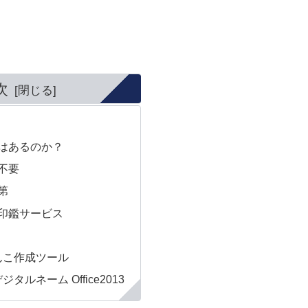
次
はあるのか？
不要
第
印鑑サービス
んこ作成ツール
タルネーム Office2013