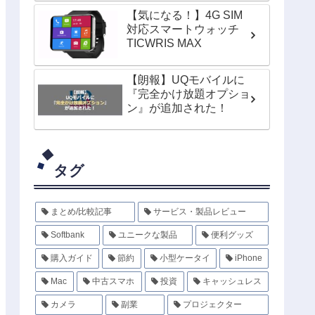
【気になる！】4G SIM
対応スマートウォッチ
TICWRIS MAX
【朗報】UQモバイルに
『完全かけ放題オプショ
ン』が追加された！
タグ
まとめ/比較記事
サービス・製品レビュー
Softbank
ユニークな製品
便利グッズ
購入ガイド
節約
小型ケータイ
iPhone
Mac
中古スマホ
投資
キャッシュレス
カメラ
副業
プロジェクター