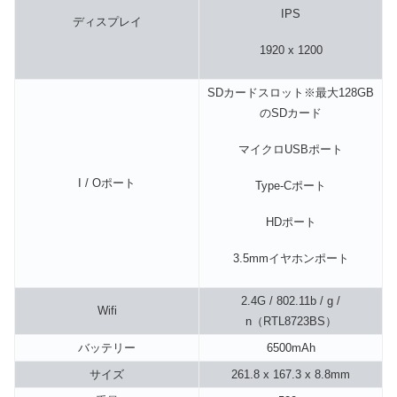
IPS
ディスプレイ
1920 x 1200
SDカードスロット※最大128GB
のSDカード
マイクロUSBポート
I / Oポート
Type-Cポート
HDポート
3.5mmイヤホンポート
2.4G / 802.11b / g /
Wifi
n（RTL8723BS）
バッテリー
6500mAh
サイズ
261.8 x 167.3 x 8.8mm