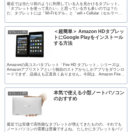
最近では当たり前のように利用している人を見かけるタブレット。
「タブレットを使って見たい」と思っている方も多いのでは？た
だ、タブレットには「Wi-Fiモデル」と「wifi＋Cellular（セルラー）
モデル」「SIMフリータブレット」があるのをご存知でしょうか？買
う前にこれを知っておかないと必ず後悔します。Wi-Fiモデ
＜超簡単＞ Amazon HDタブレッ
タブレット/PC
トにGoogle Playをインストール
する方法
Amazonの高コスパタブレット「Fire HD タブレット」シリーズは、
Amazonアプリストアという独自のストアからしかアプリをダウンロ
ードできず、品揃えも正直良くありません。今回は、Amazon Fire
HDタブレットにGoogle Playをインストールする方法をご紹介しま
す。Google Playさえインストールできれば、FireタブレットでA
本気で使える小型ノートパソコン
タブレット/PC
のおすすめ
最近では安価で高性能なタブレットが増えてきたものの、それでも
ノートパソコンの需要は普遍ですよね。 たしかにタブレットをパソ