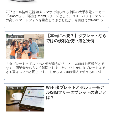
7/27セール情報更新 格安スマホで知られる中国の大手家電メーカー
「Xiaomi」。 同社はRedmiシリーズとして、コストパフォーマンス
の高いスマートフォンを量産してきましたが、今回はそのRedmiシリ
ーズ初のノート...
【本当に不要？】タブレットなら
タブレット/PC
ではの便利な使い道と実例
「タブレットってスマホと何が違うの？」と、以前はお客様だけで
なく、同業者からもよく質問されました。 たしかにタブレットはで
きる事はスマホと同じです。 しかしスマホは個人で使うものです
が、タブレットは家族や友人など...
Wi-Fiタブレットとセルラーモデ
タブレット/PC
ル/SIMフリータブレットの違いと
は？