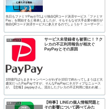
先日もファミマPayが7/1より独自QRコード決済サービス「ファミマ
Pay」を開始すると発表しましたが、そもそもなぜ大手企業や銀行が
独自QRコード決済サービスに参入するのでしょうか？ ユーザーデー
タの収集が目的 企業が独...
サービス未登録者も被害に！？ク
時事ニュース
レカの不正利用報告が相次ぐ
PayPayとその原因
100億円ばらまきキャンペーンがわずか10日で終わってしまうほど大
盛況だったPayPayですが、そんなPayPayにネガティブなニュース
が。【悲報】paypayさん、流出したクレカの不正利用に狙われ被害
報告が続発
【時事】LINEの個人情報問題と
時事ニュース
その影響について調べてみた