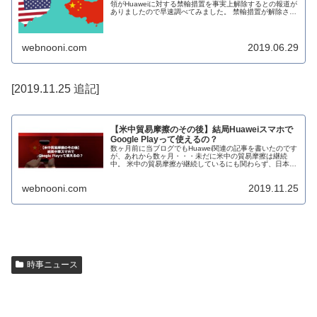
領がHuaweiに対する禁輸措置を事実上解除するとの報道が
ありましたので早速調べてみました。 禁輸措置が解除され
るとなれば、Huawei製品に対して停止するとされていた
Googl...
webnooni.com
2019.06.29
[2019.11.25 追記]
【米中貿易摩擦のその後】結局Huaweiスマホで
Google Playって使えるの？
数ヶ月前に当ブログでもHuawei関連の記事を書いたのです
が、あれから数ヶ月・・・未だに米中の貿易摩擦は継続
中。 米中の貿易摩擦が継続しているにも関わらず、日本国
内でもコスパの高い中国製の格安スマホやタブレットが普
及してき...
webnooni.com
2019.11.25
時事ニュース