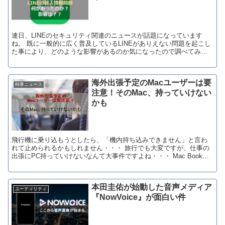
連日、LINEのセキュリティ関連のニュースが話題になっています
ね。 既に一般的に広く普及しているLINEがありえない問題を起こし
た事により、どのような影響があるのか気になったので調べてみま
した。 ※個人の感想を含みます ...
海外出張予定のMacユーザーは要
時事ニュース
注意！そのMac、持っていけない
かも
飛行機に乗り込もうとしたら、「機内持ち込みできません」と言わ
れて止められるかもしれません・・・ 旅行でも大変ですが、仕事の
出張にPC持っていけないなんて大事件ですよね・・・ Mac Book
Proの一部端末がリコール 先...
本田圭佑が始動した音声メディア
ユーティリティ
『NowVoice』が面白い件