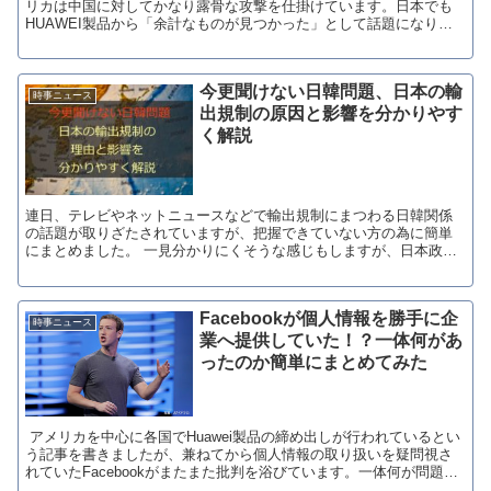
リカは中国に対してかなり露骨な攻撃を仕掛けています。日本でも
HUAWEI製品から「余計なものが見つかった」として話題になりま
したが、HUAWEIの日本法人は否定しており、その正体...
今更聞けない日韓問題、日本の輸
時事ニュース
出規制の原因と影響を分かりやす
く解説
連日、テレビやネットニュースなどで輸出規制にまつわる日韓関係
の話題が取りざたされていますが、把握できていない方の為に簡単
にまとめました。 一見分かりにくそうな感じもしますが、日本政府
決定の要点は至ってシンプルで、 半導体部品...
Facebookが個人情報を勝手に企
時事ニュース
業へ提供していた！？一体何があ
ったのか簡単にまとめてみた
アメリカを中心に各国でHuawei製品の締め出しが行われているとい
う記事を書きましたが、兼ねてから個人情報の取り扱いを疑問視さ
れていたFacebookがまたまた批判を浴びています。一体何が問題な
のか？