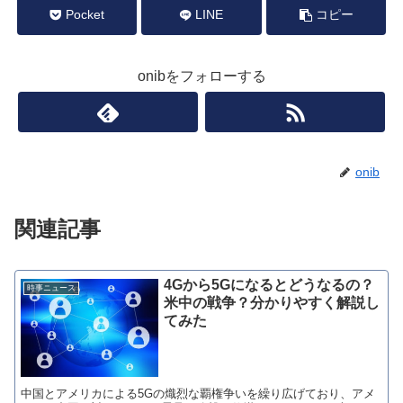
Pocket
LINE
コピー
onibをフォローする
onib
関連記事
4Gから5Gになるとどうなるの？
時事ニュース
米中の戦争？分かりやすく解説し
てみた
中国とアメリカによる5Gの熾烈な覇権争いを繰り広げており、アメ