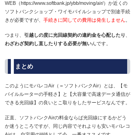
WEB（https://www.softbank.jp/ybb/moving/air/）か近くの
ソフトバンクショップ・ワイモバイルショップで別途手続
きが必要ですが、
手続きに関しての費用は発生しません
。
つまり、
引越しの度に光回線契約の違約金を心配したり
、
わざわざ契約し直したりする必要が無い
んです。
まとめ
このようにモバレコAir（＝ソフトバンクAir）とは、
【モ
バイルルーターの手軽さ】と【大容量で高速データ通信が
できる光回線】の良いとこ取りをしたサービスなんです
。
正直、ソフトバンクAirの料金ならば光回線にするかどう
か迷うところですが、同じ内容でそれよりも安いモバレコ
Airは、
自宅用のWifiとして今、一番オススメです
。