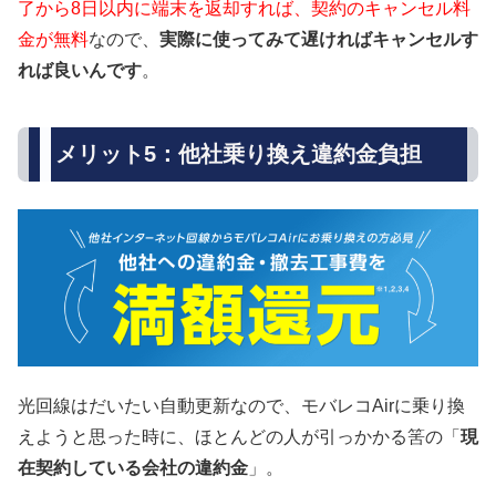
了から8日以内に端末を返却すれば、契約のキャンセル料
金が無料
なので、
実際に使ってみて遅ければキャンセルす
れば良いんです
。
メリット5：他社乗り換え違約金負担
光回線はだいたい自動更新なので、モバレコAirに乗り換
えようと思った時に、ほとんどの人が引っかかる筈の「
現
在契約している会社の違約金
」。