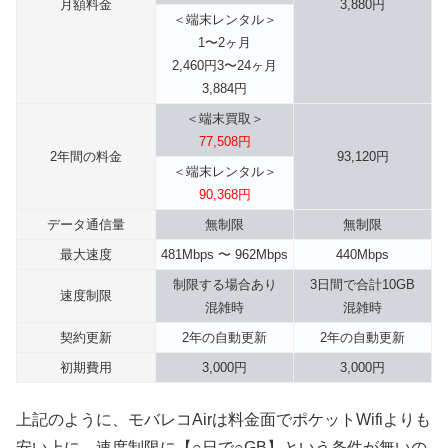
月額料金
3,880円
＜端末レンタル＞
1〜2ヶ月
2,460円3〜24ヶ月
3,884円
＜端末買取＞
77,508円
2年間の料金
93,120円
＜端末レンタル＞
90,368円
データ通信量
無制限
無制限
最大速度
481Mbps 〜 962Mbps
440Mbps
制限する場合あり
3日間で合計10GB
速度制限
混雑時
混雑時
契約更新
2年の自動更新
2年の自動更新
初期費用
3,000円
3,000円
上記のように、
モバレコAirは料金面でポケットWifiよりも
安い上に、速度制限に【○日で○GB】という条件が無いの