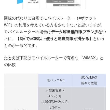
回線の代わりに自宅でモバイルルーター（=ポケット
Wifi）の利用を考えている方も少なくないと思いますが、
モバイルルーターの場合は
データ容量無制限プラン少ない
上に、【
3日で○GB以上使うと速度制限が掛かる
】という
ものが一般的です。
たとえば下記はモバイルルーターで有名な「WiMAX」と
の比較
UQ WiMAX
モバレコAir
新ギガ放題
＜端末買取＞
1〜2ヶ月
1,970円3〜24ヶ月
3,344円