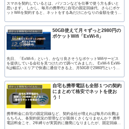
スマホを契約しているとは、パソコンなどを仕事で使う方も多いと
思います。 しかし、毎月の携帯代に自宅の固定回線代、さらにポケ
ットWifiを契約すると、ネットをする為だけにかなりの金額を使うこ
とになってしまいますよね？それにそれぞれが2〜...
50GB使えて月々ずっと2980円の
ポケットWifi/モバイルルーター
ポケットWifi「ExWi-fi」
先日、「ExWi-fi」という、かなり良さそうなポケットWifiサービス
を提供している会社を見つけたので調べてみました。 ExWi-fi ExWi-
fiは幅広いエリアで快適に通信できる上、月50GBで2980円という業
界最安値！ ...
自宅も携帯電話も全部１つの契約
ポケットWifi/モバイルルーター
にまとめて格安でネットを使お
う！
携帯料金に自宅の固定回線など、契約会社が増えれば毎月の出費は
もちろん、各契約状況の管理などが面倒くさくなりませんか？ 携帯
電話料金こそ、2年縛りが実質的に撤廃になりましたが、固定回線や
ポケットWifiは未だに数年ごとの自動更新が多いの...