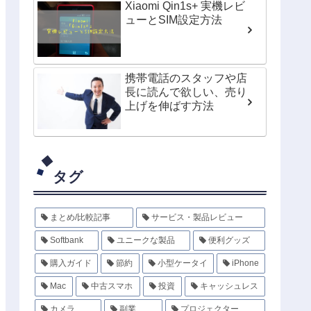
Xiaomi Qin1s+ 実機レビ
ューとSIM設定方法
携帯電話のスタッフや店
長に読んで欲しい、売り
上げを伸ばす方法
タグ
まとめ/比較記事
サービス・製品レビュー
Softbank
ユニークな製品
便利グッズ
購入ガイド
節約
小型ケータイ
iPhone
Mac
中古スマホ
投資
キャッシュレス
カメラ
副業
プロジェクター