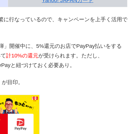
Yahoo! JAPANカード
頻繁に行なっているので、
キャンペーンを上手く活用で
弾」開催中に、5%還元のお店でPayPay払いをする
いて
計10%の還元
が受けられます。ただし、
ayPayと紐づけておく必要あり。
）が目印。