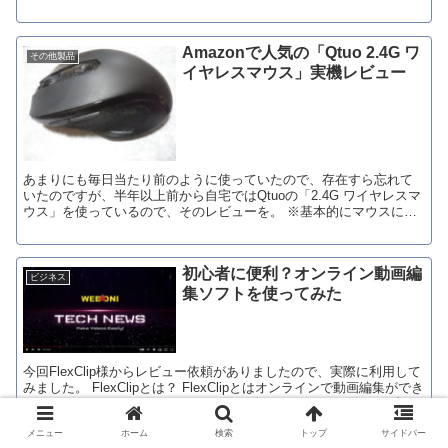
って調べてみると、『トランスミッター レシ...
Amazonで人気の「Qtuo 2.4G ワ
その他製品
イヤレスマウス」実機レビュー
あまりにも毎日当たり前のように使っていたので、存在すら忘れて
いたのですが、半年以上前から自宅ではQtuoの「2.4G ワイヤレスマ
ウス」を使っているので、そのレビューを。 ※基本的にマウスに拘
りが無い人間なので、あまり参考には...
初心者に便利？オンライン動画編
ビジネス
集ソフトを使ってみた
今回FlexClip様からレビュー依頼がありましたので、実際に利用して
みました。 FlexClipとは？ FlexClipとはオンラインで動画編集ができ
るサービスです。 インスタグラム用の動画からYoutube動画、プレ
ゼン...
メニュー
ホーム
検索
トップ
サイドバー