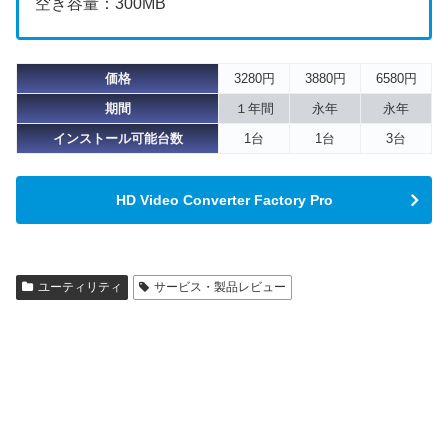
空き容量：300MB
価格
3280円
3880円
6580円
期間
１年間
永年
永年
インストール可能台数
1台
1台
3台
HD Video Converter Factory Pro
ユーティリティ
サービス・製品レビュー