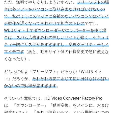
ただ、無料でやりくりしようとすると、
フリーソフトの場
合は各ソフトをパソコンに取り込まなければいけないの
で、私のようにスペックに余裕のないパソコンではイチイ
チ動作が遅くなってそれだけで相当ストレス
ですし、
WEBサイト上でダウンローダーやコンバーターを使う場
合は、スパム広告まみれの怪しいサイトが多く、セキュリ
ティー的にリスクが高すぎますし、変換クォリティーもイ
マイチです
（あと、動画サイト側の仕様変更で急に使えな
くなったり）。
どちらにせよ『フリーソフト』だろうが『WEBサイト
上』だろうが、
それぞれ必要に応じて使い分けなければい
かないので効率が悪すぎます
。
そういった意味では、HD Video Converter Factory Pro
は、『ダウンローダー』『動画変換』をメインに、おまけ
程度とはいえ、「あれば便利かも？」という機能が１つの