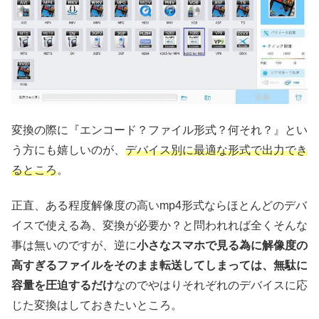
変換の際に『エンコード？ファイル形式？何それ？』とい
う方にも嬉しいのが、
デバイス別に最適な形式で出力でき
るところ
。
正直、ある程度解像度の高いmp4形式ならほとんどのデバ
イスで使える為、変換が必要か？と問われれば全くそんな
事は無いのですが、逆に
小さなスマホで見る為に解像度の
高すぎるファイルをそのまま転送してしまっては、無駄に
容量を圧迫するだけ
なのでやはりそれぞれのデバイスに応
じた変換はしておきたいところ。